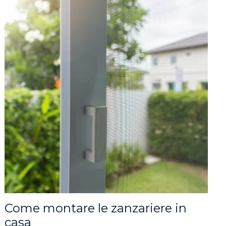
Come montare le zanzariere in
casa