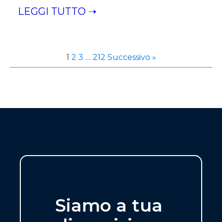
LEGGI TUTTO ➝
1
2
3
…
212
Successivo »
Siamo a tua