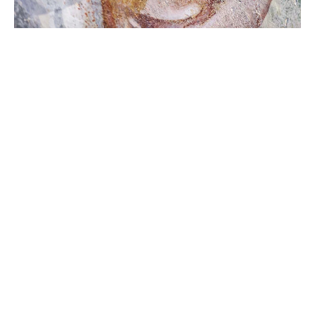
Foto Martina Vanzo 2017 (C) FAI Fondo Ambiente
Italiano
“Il sostegno al FAI –
ha voluto
sottolineare Simone Daneo, responsabile
Marketing e Comunicazione del Gruppo
–
nasce da un forte legame con il territorio
e dalla volontà di contribuire
attivamente alle comunità in cui il
Gruppo opera, per un’Italia che sa
riconoscere, custodire e valorizzare la