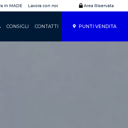
ra in MADE
Lavora con noi
Area Riservata
À
CONSIGLI
CONTATTI
PUNTI VENDITA