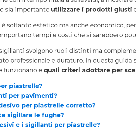
to sia importante
utilizzare i prodotti giusti
e
on è soltanto estetico ma anche economico, perc
mportano tempi e costi che si sarebbero potu
sigillanti svolgono ruoli distinti ma complemen
to professionale e duraturo. In questa guida s
e funzionano e
quali criteri adottare per sce
er piastrelle?
nti per pavimenti
?
esivo per piastrelle corretto?
 sigillare le fughe?
ivi e i sigillanti per piastrelle?