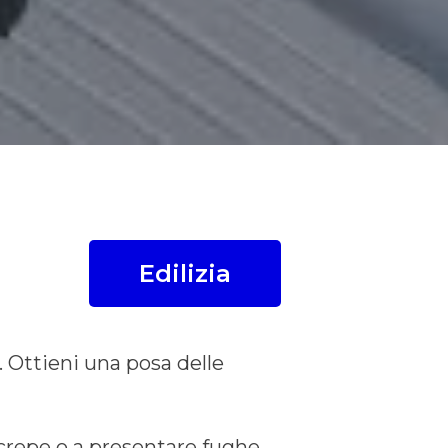
Edilizia
. Ottieni una posa delle
 crepe o a presentare fughe