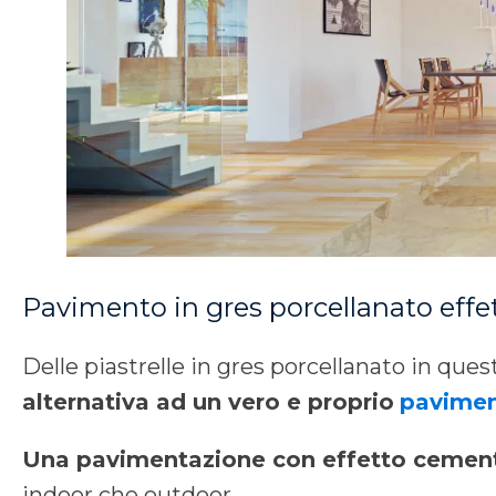
Pavimento in gres porcellanato eff
Delle piastrelle in gres porcellanato in que
alternativa ad un vero e proprio
pavimen
Una pavimentazione con effetto cement
indoor che outdoor.