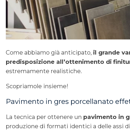
Come abbiamo già anticipato,
i
l grande va
predisposizione all’ottenimento di
finit
estremamente realistiche
.
Scopriamole insieme!
Pavimento in gres porcellanato effe
La tecnica per ottenere un
pavimento in g
produzione di formati identici a delle assi d