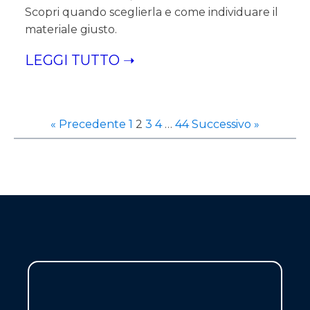
Scopri quando sceglierla e come individuare il
materiale giusto.
LEGGI TUTTO ➝
« Precedente
1
2
3
4
…
44
Successivo »