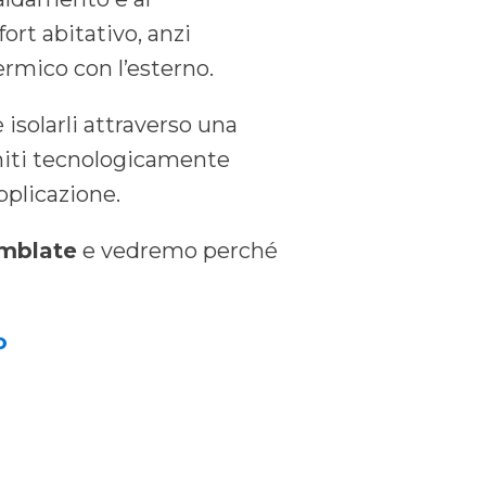
ort abitativo, anzi
rmico con l’esterno.
è isolarli attraverso una
initi tecnologicamente
pplicazione.
emblate
e vedremo perché
o