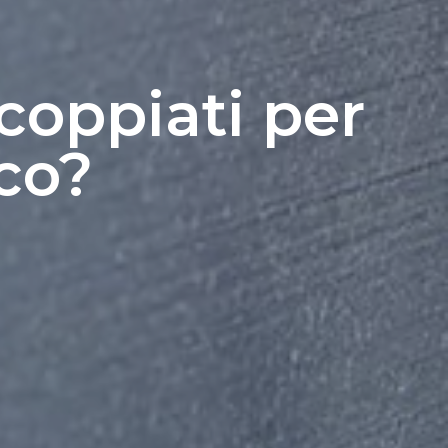
coppiati per
co?