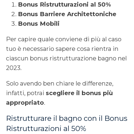
Bonus Ristrutturazioni al 50%
Bonus Barriere Architettoniche
Bonus Mobili
Per capire quale conviene di più al caso
tuo è necessario sapere cosa rientra in
ciascun bonus ristrutturazione bagno nel
2023.
Solo avendo ben chiare le differenze,
infatti, potrai
scegliere il bonus più
appropriato
.
Ristrutturare il bagno con il Bonus
Ristrutturazioni al 50%