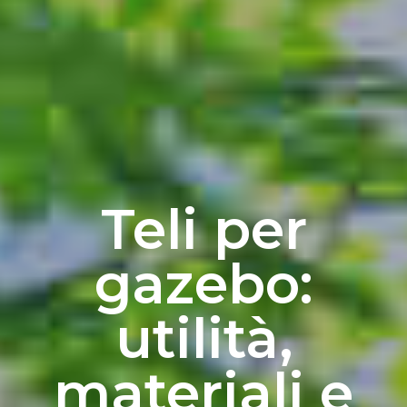
Teli per
gazebo:
utilità,
materiali e