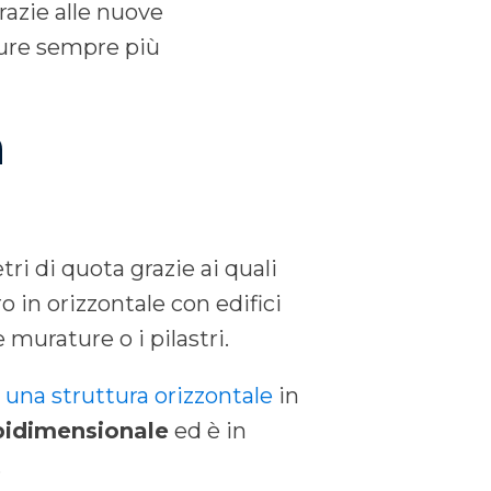
azie alle nuove
ture sempre più
a
etri di quota grazie ai quali
 in orizzontale con edifici
e murature o i pilastri.
è una struttura orizzontale
in
bidimensionale
ed è in
.