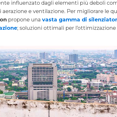
ente influenzato dagli elementi più deboli com
di aerazione e ventilazione. Per migliorare le q
ion
propone una
vasta gamma di silenziatori
razione
; soluzioni ottimali per l’ottimizzazion