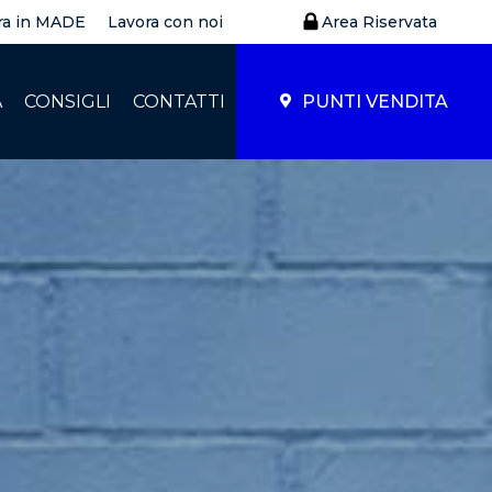
ra in MADE
Lavora con noi
Area Riservata
À
CONSIGLI
CONTATTI
PUNTI VENDITA