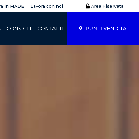
ra in MADE
Lavora con noi
Area Riservata
À
CONSIGLI
CONTATTI
PUNTI VENDITA