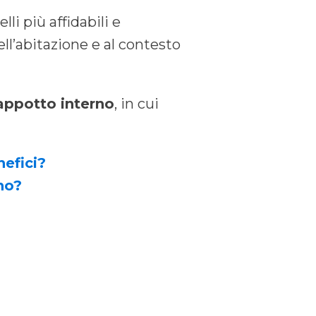
li più affidabili e
ll’abitazione e al contesto
 cappotto interno
, in cui
nefici?
no?