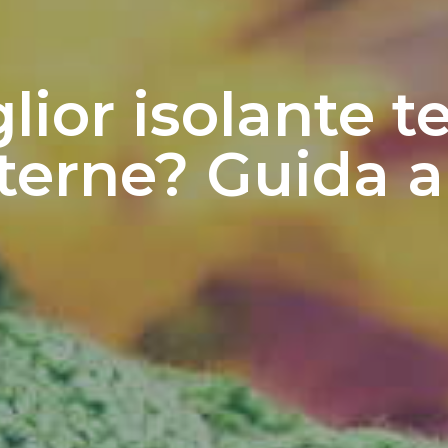
glior isolante t
nterne? Guida al