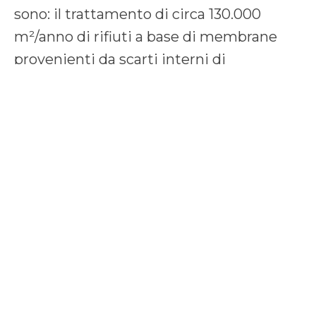
sono: il trattamento di circa 130.000
m²/anno di rifiuti a base di membrane
provenienti da scarti interni di
produzione, obsolescenze e dall’impianto
di produzione di fibra di vetro accoppiata
con bitume dello stabilimento di
Vidalengo di Caravaggio (BG); il
trattamento di circa 1.000 ton/anno di
scarti interni e/o prodotti non conformi a
base di isolante minerale dello
stabilimento di Vidalengo di Caravaggio;
la produzione di circa 400 ton/anno di
materiale sciolto a base di polimeri
bitume da impiegare nella produzione di