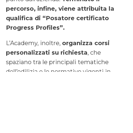
percorso, infine, viene attribuita la
qualifica di “Posatore certificato
Progress Profiles”.
L’Academy, inoltre,
organizza corsi
personalizzati su richiesta
, che
spaziano tra le principali tematiche
dell’edilizia e le normative vigenti in
materia di posa.
Anche la formazione
online durante il 2022 ha continuato
ad avere numerose iscrizioni
, con più
di 7.000 partecipanti, che hanno seguito i
più svariati approfondimenti relativi alla
corretta installazione dei rivestimenti