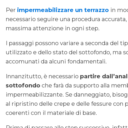
Per
impermeabilizzare un terrazzo
in mod
necessario seguire una procedura accurata,
massima attenzione in ogni step.
I passaggi possono variare a seconda del tip
utilizzato e dello stato del sottofondo, m
accomunati da alcuni fondamentali.
Innanzitutto, è necessario
partire dall’anal
sottofondo
che farà da supporto alla mem
impermeabilizzante. Se danneggiato, biso
al ripristino delle crepe e delle fessure con 
coerenti con il materiale di base.
Prima di passare allo step successivo, infatti