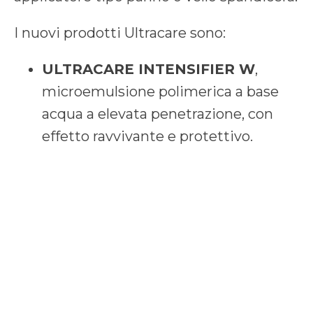
I nuovi prodotti Ultracare sono:
ULTRACARE INTENSIFIER W
,
microemulsione polimerica a base
acqua a elevata penetrazione, con
effetto ravvivante e protettivo.
ULTRACARE INTENSIFIER S
,
miscela di polimeri a base solvente a
elevata penetrazione, con effetto
ravvivante e protettivo.
ULTRACARE STAIN PROTECTOR
W
, emulsione polimerica a base
acqua con azione protettiva e