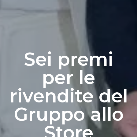
Sei premi
per le
rivendite del
Gruppo allo
Store