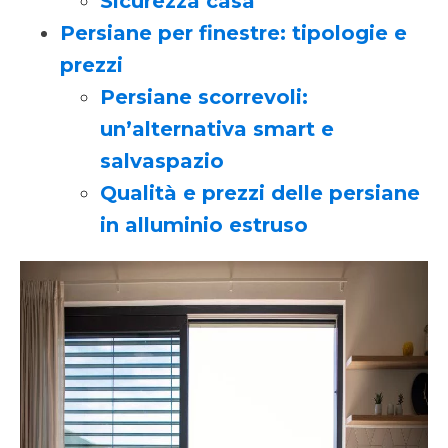
Sicurezza casa
Persiane per finestre: tipologie e
prezzi
Persiane scorrevoli:
un’alternativa smart e
salvaspazio
Qualità e prezzi delle persiane
in alluminio estruso