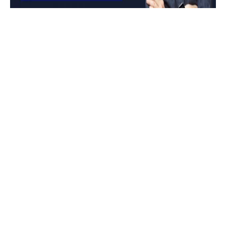
Parquet di
rovere
spazzolato:
come mettere
in risalto la
materia
Una variante della soluzione classica è il
rovere spazzolato
, ovvero una versione