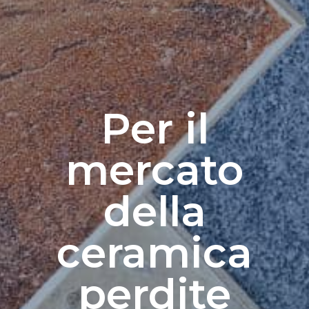
Per il
mercato
della
ceramica
perdite