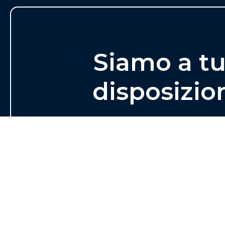
Siamo a t
disposizio
Materiali, prodotti, soluzioni, consigl
architetti, Showroom, per qualsiasi e
una soluzione su misura pe
TROVA IL TUO PUNTO VEND