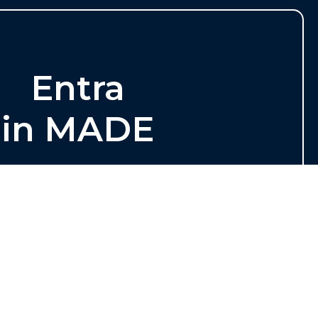
Entra
in MADE
re la migliore proposta di strumenti e
ati all’incremento dell’efficienza delle
de della distribuzione edile.
SCOPRI DI PIÙ