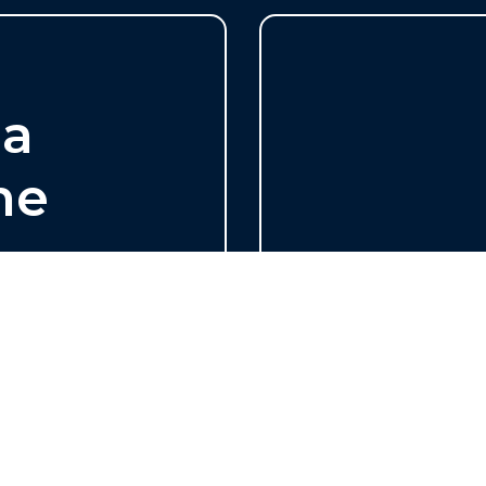
ua
ne
i, progettisti,
Gruppo Made off
sigenza troveremo
servizi orient
r te.
azien
ITA