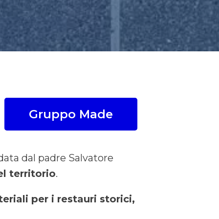
Gruppo Made
ndata dal padre Salvatore
l territorio
.
riali per i restauri storici,