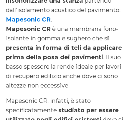
insonorizzare una stanza
partendo
dall’isolamento acustico del pavimento:
Mapesonic CR
.
Mapesonic CR
è una membrana fono-
isolante in gomma e sughero che s
i
presenta in forma di teli da applicare
prima della posa dei pavimenti
. Il suo
basso spessore la rende ideale per lavori
di recupero edilizio anche dove ci sono
altezze non eccessive.
Mapesonic CR, infatti, è stato
specificatamente
studiato per essere
utilizzato negli edifici esistenti
dove si
intende migliorare l’isolamento acustico