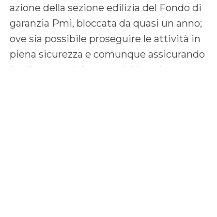
azione della sezione edilizia del Fondo di
garanzia Pmi, bloccata da quasi un anno;
ove sia possibile proseguire le attività in
piena sicurezza e comunque assicurando
l’ordinato svolgimento dei lavori,
garantire pagamenti immediati, per gli
appalti pubblici in corso di esecuzione,
fino alla cessazione dello stato di
emergenza con obbligo di adozione
mensile di Stato di Avanzamento Lavori
(Sal), e immediata partenza dei lavori già
aggiudicati.