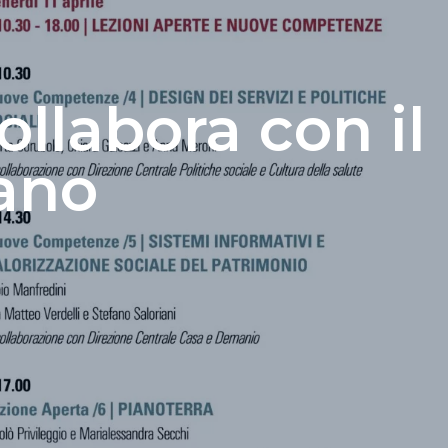
llabora con il
lano