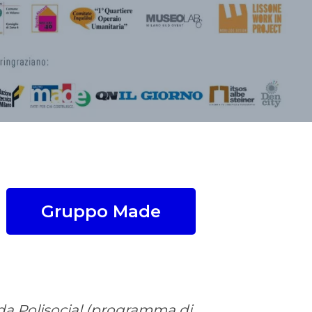
Gruppo Made
a da Polisocial (programma di