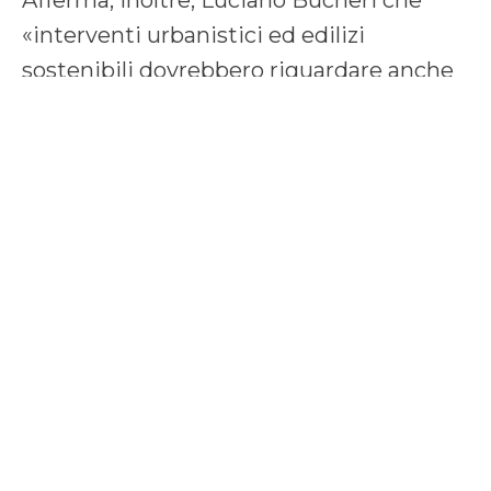
Afferma, inoltre, Luciano Bucheri che
«interventi urbanistici ed edilizi
sostenibili dovrebbero riguardare anche
le numerose Zone “O” , cioè i Piani di
Recupero dei nuclei ex abusivi degli anni
70/80, ormai in via di scadenza, che
interessano ben 4.900 ettari».
(Fonte: infobuild.it)