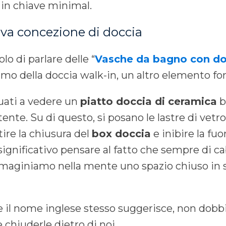
 in chiave minimal.
ova concezione di doccia
olo di parlare delle “
Vasche da bagno con doc
iamo della doccia walk-in, un altro elemento 
tuati a vedere un
piatto doccia di ceramica
b
ente. Su di questo, si posano le lastre di vetr
ire la chiusura del
box doccia
e inibire la fuo
significativo pensare al fatto che sempre di c
mmaginiamo nella mente uno spazio chiuso in s
e il nome inglese stesso suggerisce, non dobb
 chiuderle dietro di noi.