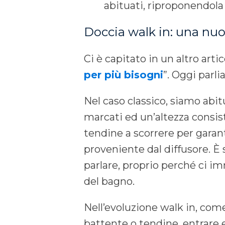
abituati, riproponendola
Doccia walk in: una nu
Ci è capitato in un altro artic
per più bisogni
”. Oggi parl
Nel caso classico, siamo abi
marcati ed un’altezza consist
tendine a scorrere per garant
proveniente dal diffusore. È 
parlare, proprio perché ci i
del bagno.
Nell’evoluzione walk in, com
battente o tendine, entrare e