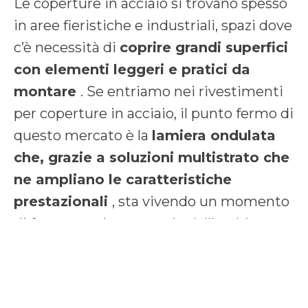
Le coperture in acciaio si trovano spesso
in aree fieristiche e industriali, spazi dove
c’è necessità di
coprire grandi superfici
con elementi leggeri e pratici da
montare
. Se entriamo nei rivestimenti
per coperture in acciaio, il punto fermo di
questo mercato è la
lamiera ondulata
che, grazie a
soluzioni multistrato che
ne ampliano le caratteristiche
prestazionali
, sta vivendo un momento
di forte crescita, uscendo dall’ambito
delle costruzioni industriali per
approdare ad architetture sperimentali
che giocano sul fino del design.