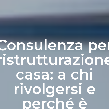
Consulenza pe
ristrutturazion
casa: a chi
rivolgersi e
perché è