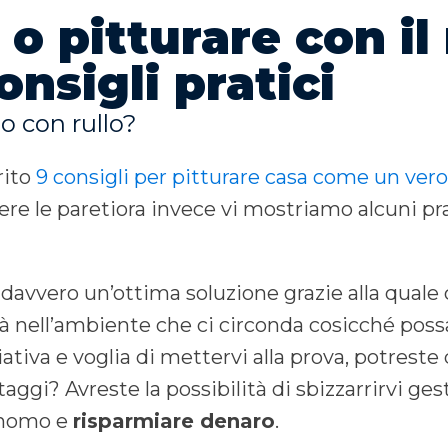
o pitturare con il 
onsigli pratici
 o con rullo?
rito
9 consigli per pitturare casa come un vero
re le paretiora invece vi mostriamo alcuni pra
 davvero un’ottima soluzione grazie alla quale
tà nell’ambiente che ci circonda cosicché poss
iativa e voglia di mettervi alla prova, potreste
aggi? Avreste la possibilità di sbizzarrirvi ges
nomo e
risparmiare denaro
.