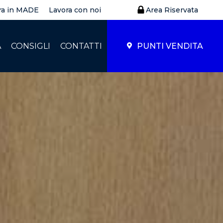
ra in MADE
Lavora con noi
Area Riservata
À
CONSIGLI
CONTATTI
PUNTI VENDITA