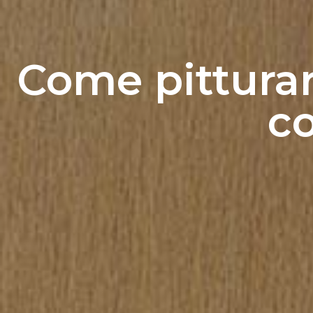
Come pitturare
co