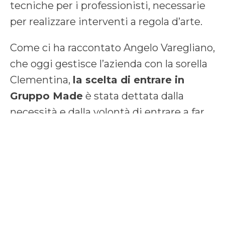
tecniche per i professionisti, necessarie
per realizzare interventi a regola d’arte.
Come ci ha raccontato Angelo Varegliano,
che oggi gestisce l’azienda con la sorella
Clementina,
la scelta di entrare in
Gruppo Made
è stata dettata dalla
necessità e dalla volontà di entrare a far
parte di una organizzazione commerciale
di respiro nazionale, ma anche e
soprattutto per
poter usufruire dei
servizi esclusivi
che il Gruppo mette a
disposizione dei suoi aderenti, a partire
dalla
formazione professionale
e dagli
strumenti per una corretta e