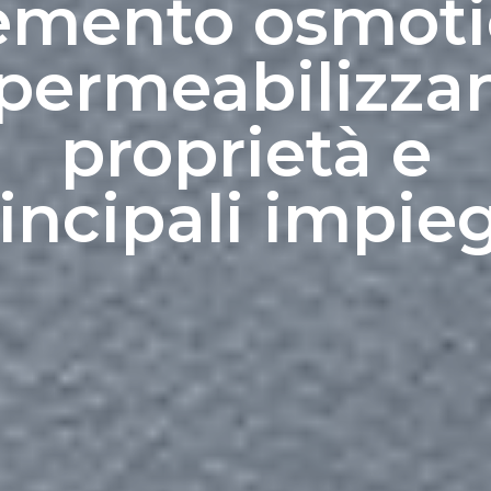
emento osmoti
permeabilizzan
proprietà e
incipali impie