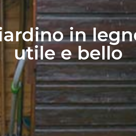
iardino in legn
utile e bello