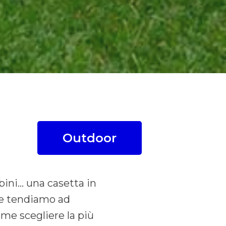
Outdoor
mbini… una casetta in
te tendiamo ad
me scegliere la più