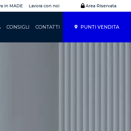
ra in MADE
Lavora con noi
Area Riservata
À
CONSIGLI
CONTATTI
PUNTI VENDITA