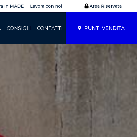
ra in MADE
Lavora con noi
Area Riservata
À
CONSIGLI
CONTATTI
PUNTI VENDITA