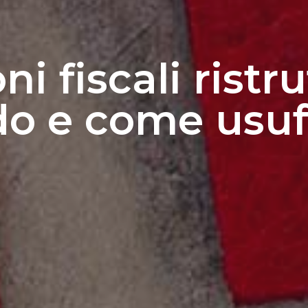
i fiscali ristr
o e come usuf