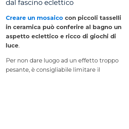
dal fascino eclettico
Creare un mosaico
con piccoli tasselli
in ceramica può conferire al bagno un
aspetto eclettico e ricco di giochi di
luce
.
Per non dare luogo ad un effetto troppo
pesante, è consigliabile limitare il
disegno a mosaico alle pareti o anche
solo all’interno della doccia.
Nello spazio restante è possibile posare
delle piastrelle in palette con i tasselli del
mosaico o anche optare per un altro