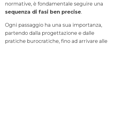
normative, è fondamentale seguire una
sequenza di fasi ben precise
.
Ogni passaggio ha una sua importanza,
partendo dalla progettazione e dalle
pratiche burocratiche, fino ad arrivare alle
finiture e ai collaudi finali. Conoscere in
anticipo tutti i momenti chiave della
ristrutturazione permette di pianificare
meglio tempi, costi e risorse, evitando
imprevisti e ritardi.
Vediamo nel dettaglio
quali sono le
tappe fondamentali
per portare a
termine una ristrutturazione in modo