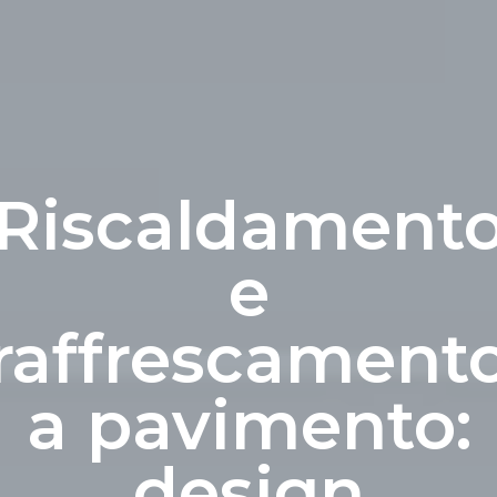
Riscaldament
e
raffrescament
a pavimento:
design