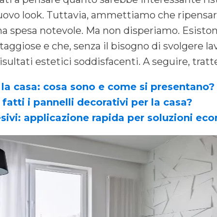
uovo look. Tuttavia, ammettiamo che ripensare
una spesa notevole. Ma non disperiamo. Esiston
iose e che, senza il bisogno di svolgere lavo
sultati estetici soddisfacenti. A seguire, tra
r la casa: cosa sono e come si presentano?
fatti i pannelli decorativi per la casa?
esivi: applicazione rapida per soluzioni e