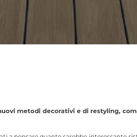
nuovi metodi decorativi e di restyling, come
ati a pensare quanto sarebbe interessante rist