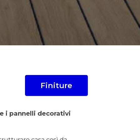
Finiture
 i pannelli decorativi
rutturare casa così da