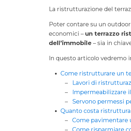
La ristrutturazione del terra
Poter contare su un outdoor 
economici –
un terrazzo ri
dell’immobile
– sia in chiav
In questo articolo vedremo in
Come ristrutturare un t
–
Lavori di ristruttura
–
Impermeabilizzare il
–
Servono permessi per
Quanto costa ristrutturar
–
Come pavimentare u
–
Come risparmiare con