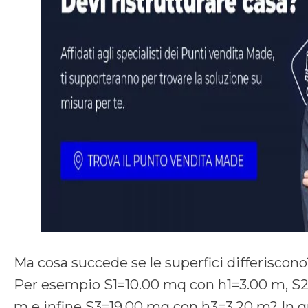
Ma cosa succede se le superfici differiscono
Per esempio S1=10.00 mq con h1=3.00 m, S
m e infine S3=19.00 mq con h3=3.20 m? In 